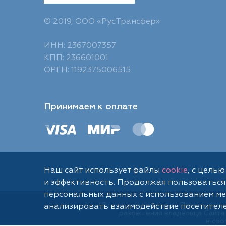
© 2019, ООО «РусТрансфер»
ИНН: 2367007357
КПП: 236601001
ОРГН: 1192375006515
Принимаем к оплате
Наш сайт использует файлы
cookie
, с цель
и эффективность. Продолжая пользоваться
персональных данных с использованием ме
Все права защищены. Полное или 
анализировать взаимодействие посетителей
разрешения владельца Сайта.
в соо