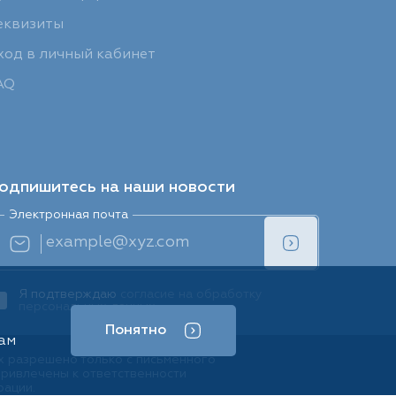
еквизиты
ход в личный кабинет
AQ
одпишитесь на наши новости
Электронная почта
Я подтверждаю
согласие на обработку
персональных данных
Понятно
ам
х разрешено только с письменного
привлечены к ответственности
рации.