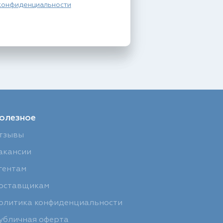
конфиденциальности
олезное
тзывы
акансии
гентам
оставщикам
олитика конфиденциальности
убличная оферта