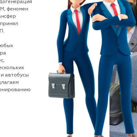
идогенерация
M, феномен
ансфер
 принял
П.
любых
ира
с,
ескольких
 и автобусы
длагаем
ронированию