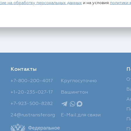
сие на обработку персональных данных
и на условия
политики 
Контакты
П
О
+7-800-200-4017
Круглосуточно
В
+1-20-235-027-17
Вашингтон
А
+7-923-500-8282
П
24@rustransfer.org
E-Mail для связи
П
П