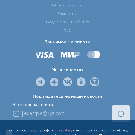
Публичная оферта
Реквизиты
Вход в личный кабинет
FAQ
Принимаем к оплате
Мы в соцсетях
Подпишитесь на наши новости
Электронная почта
Я подтверждаю
согласие на обработку персональных
Наш сайт использует файлы
cookie
, с целью улучшить его работу,
данных