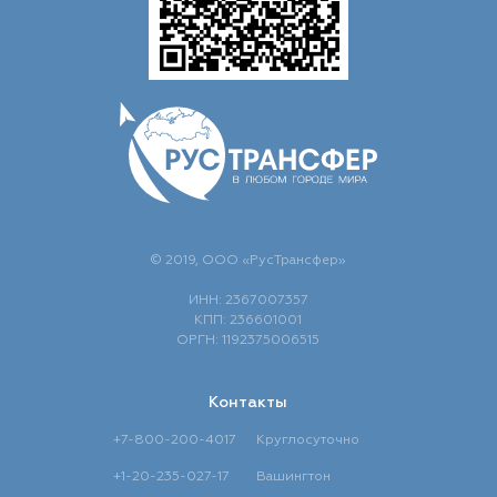
© 2019, ООО «РусТрансфер»
ИНН: 2367007357
КПП: 236601001
ОРГН: 1192375006515
Контакты
+7-800-200-4017
Круглосуточно
+1-20-235-027-17
Вашингтон