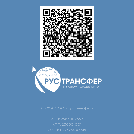
© 2019, ООО «РусТрансфер»
ИНН: 2367007357
КПП: 236601001
ОРГН: 1192375006515