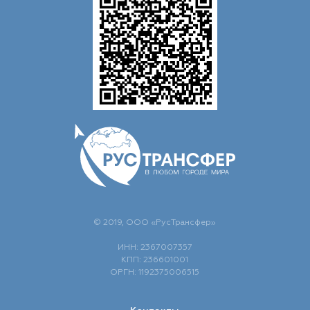
© 2019, ООО «РусТрансфер»
ИНН: 2367007357
КПП: 236601001
ОРГН: 1192375006515