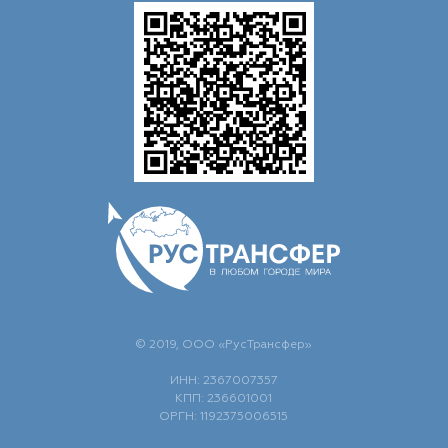
© 2019, ООО «РусТрансфер»
ИНН: 2367007357
КПП: 236601001
ОРГН: 1192375006515