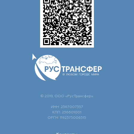
© 2019, ООО «РусТрансфер»
ИНН: 2367007357
КПП: 236601001
ОРГН: 1192375006515